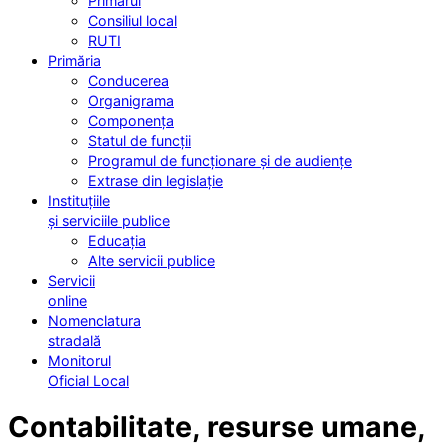
Primarul
Consiliul local
RUTI
Primăria
Conducerea
Organigrama
Componența
Statul de funcții
Programul de funcționare și de audiențe
Extrase din legislație
Instituțiile
și serviciile publice
Educația
Alte servicii publice
Servicii
online
Nomenclatura
stradală
Monitorul
Oficial Local
Contabilitate, resurse umane,