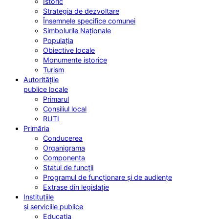
Istoric
Strategia de dezvoltare
Însemnele specifice comunei
Simbolurile Naționale
Populația
Obiective locale
Monumente istorice
Turism
Autoritățile
publice locale
Primarul
Consiliul local
RUTI
Primăria
Conducerea
Organigrama
Componența
Statul de funcții
Programul de funcționare și de audiențe
Extrase din legislație
Instituțiile
și serviciile publice
Educația