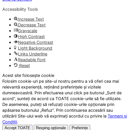
Accessibility Tools
Increase Text
Decrease Text
Grayscale
High Contrast
Negative Contrast
Light Background
Links Underline
Readable Font
Reset
Acest site folosește cookie
Folosim cookie-uri pe site-ul nostru pentru a vă oferi cea mai
relevantă experiență, reținând preferințele și vizitele
dumneavoastră. Prin efectuarea unui click pe butonul „Sunt de
acord”, sunteți de acord ca TOATE cookie-urile să fie utilizate.
De asemenea, puteți să refuzați cookie-urile opționale prin
apăsarea butonului „Refuz”. Prin continuarea accesării sau
utilizării Site-ului web vă exprimați acordul cu privire la
Termeni și
Condiții
.
Accept TOATE
Resping opționale
Preferințe