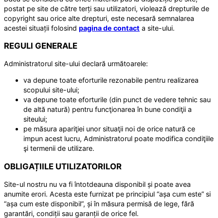
postat pe site de către terți sau utilizatori, violează drepturile de
copyright sau orice alte drepturi, este necesară semnalarea
acestei situații folosind
pagina de contact
a site-ului.
REGULI GENERALE
Administratorul site-ului declară următoarele:
va depune toate eforturile rezonabile pentru realizarea
scopului site-ului;
va depune toate eforturile (din punct de vedere tehnic sau
de altă natură) pentru funcţionarea în bune condiţii a
siteului;
pe măsura apariţiei unor situaţii noi de orice natură ce
impun acest lucru, Administratorul poate modifica condiţiile
şi termenii de utilizare.
OBLIGAȚIILE UTILIZATORILOR
Site-ul nostru nu va fi întotdeauna disponibil și poate avea
anumite erori. Acesta este furnizat pe principiul “așa cum este” si
“așa cum este disponibil”, și în măsura permisă de lege, fără
garantări, condiții sau garanții de orice fel.