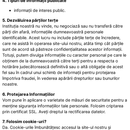
4. Tipuri de informații publicate
informații de interes public.
5. Dezvăluirea părților terțe
Instituția noastră nu vinde, nu negociază sau nu transferă către
părți din afară, informațiile dumneavoastră personale
identificabile. Acest lucru nu include părțile terțe de încredere,
care ne asistă în operarea site-ului nostru, atâta timp cât părțile
sunt de acord să păstreze confidențialitatea acestor informații.
Totuși, putem divulga informațiile cu caracter personal pe care le
obținem de la dumneavoastră către terți pentru a respecta o
hotărâre judecătorească definitivă sau o altă obligație de acest
fel sau în cadrul unui schimb de informații pentru protejarea
împotriva fraudei, în vederea apărării drepturilor sau bunurilor
noastre.
6. Protejarea Informațiilor
Vom pune în aplicare o varietate de măsuri de securitate pentru a
menține siguranța informațiilor tale personale. Folosim criptarea
prin certificat SSL. Aveți dreptul la rectificarea datelor.
7. Folosim cookie-uri?
Da. Cookie-urile îmbunătățesc accesul la site-ul nostru și