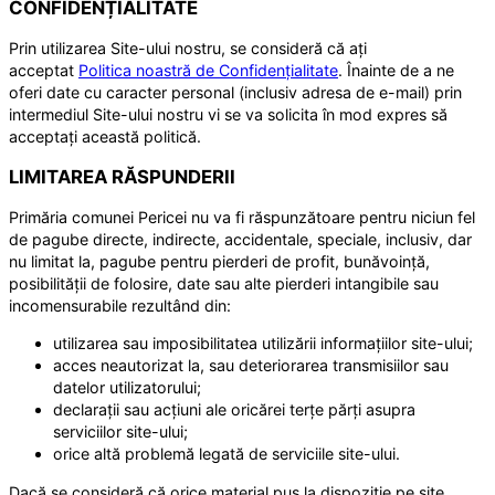
CONFIDENȚIALITATE
Prin utilizarea Site-ului nostru, se consideră că ați
acceptat
Politica noastră de Confidențialitate
. Înainte de a ne
oferi date cu caracter personal (inclusiv adresa de e-mail) prin
intermediul Site-ului nostru vi se va solicita în mod expres să
acceptați această politică.
LIMITAREA RĂSPUNDERII
Primăria comunei Pericei nu va fi răspunzătoare pentru niciun fel
de pagube directe, indirecte, accidentale, speciale, inclusiv, dar
nu limitat la, pagube pentru pierderi de profit, bunăvoință,
posibilității de folosire, date sau alte pierderi intangibile sau
incomensurabile rezultând din:
utilizarea sau imposibilitatea utilizării informațiilor site-ului;
acces neautorizat la, sau deteriorarea transmisiilor sau
datelor utilizatorului;
declarații sau acțiuni ale oricărei terțe părți asupra
serviciilor site-ului;
orice altă problemă legată de serviciile site-ului.
Dacă se consideră că orice material pus la dispoziție pe site,