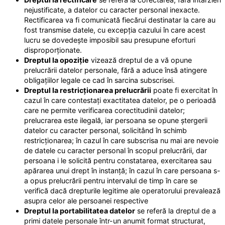
nejustificate, a datelor cu caracter personal inexacte.
Rectificarea va fi comunicată fiecărui destinatar la care au
fost transmise datele, cu excepția cazului în care acest
lucru se dovedește imposibil sau presupune eforturi
disproporționate.
Dreptul la opoziție
vizează dreptul de a vă opune
prelucrării datelor personale, fără a aduce însă atingere
obligațiilor legale ce cad în sarcina subscrisei.
Dreptul la restricționarea prelucrării
poate fi exercitat în
cazul în care contestați exactitatea datelor, pe o perioadă
care ne permite verificarea corectitudinii datelor;
prelucrarea este ilegală, iar persoana se opune ștergerii
datelor cu caracter personal, solicitând în schimb
restricționarea; în cazul în care subscrisa nu mai are nevoie
de datele cu caracter personal în scopul prelucrării, dar
persoana i le solicită pentru constatarea, exercitarea sau
apărarea unui drept în instanță; în cazul în care persoana s-
a opus prelucrării pentru intervalul de timp în care se
verifică dacă drepturile legitime ale operatorului prevalează
asupra celor ale persoanei respective
Dreptul la portabilitatea datelor
se referă la dreptul de a
primi datele personale într-un anumit format structurat,