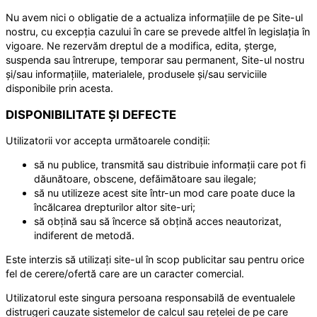
Nu avem nici o obligatie de a actualiza informațiile de pe Site-ul
nostru, cu excepția cazului în care se prevede altfel în legislația în
vigoare. Ne rezervăm dreptul de a modifica, edita, șterge,
suspenda sau întrerupe, temporar sau permanent, Site-ul nostru
și/sau informațiile, materialele, produsele și/sau serviciile
disponibile prin acesta.
DISPONIBILITATE ȘI DEFECTE
Utilizatorii vor accepta următoarele condiții:
să nu publice, transmită sau distribuie informații care pot fi
dăunătoare, obscene, defăimătoare sau ilegale;
să nu utilizeze acest site într-un mod care poate duce la
încălcarea drepturilor altor site-uri;
să obțină sau să încerce să obțină acces neautorizat,
indiferent de metodă.
Este interzis să utilizați site-ul în scop publicitar sau pentru orice
fel de cerere/ofertă care are un caracter comercial.
Utilizatorul este singura persoana responsabilă de eventualele
distrugeri cauzate sistemelor de calcul sau rețelei de pe care