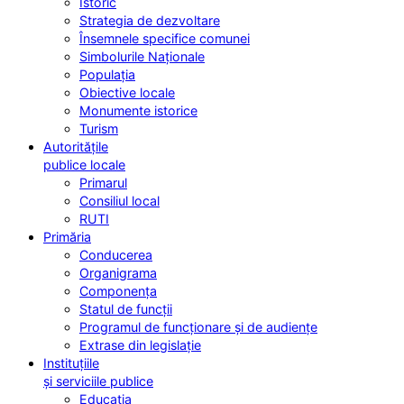
Istoric
Strategia de dezvoltare
Însemnele specifice comunei
Simbolurile Naționale
Populația
Obiective locale
Monumente istorice
Turism
Autoritățile
publice locale
Primarul
Consiliul local
RUTI
Primăria
Conducerea
Organigrama
Componența
Statul de funcții
Programul de funcționare și de audiențe
Extrase din legislație
Instituțiile
și serviciile publice
Educația