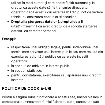
utilizat în mod curent și care poate fi citit automat și la
dreptul ca aceste date să fie transmise direct altui
operator, dacă acest lucru este fezabil din punct de vedere
tehnic, cu analizarea costurilor și riscurilor.
Dreptul la ștergerea datelor („dreptul de a fi
uitat”)
înseamnă că aveți dreptul de a solicita ștergerea
datelor cu caracter personal.
Excepții:
respectarea unei obligații legale, pentru îndeplinirea unei
sarcini care servește unui interes public sau care rezultă din
exercitarea autorității publice cu care este investit
operatorul;
în scopuri de arhivare în interes public;
în scopuri statistice;
pentru constatarea, exercitarea sau apărarea unui drept în
instanță.
POLITICA DE COOKIE-URI
Pentru a asigura buna funcționare a acestui site, uneori plasăm în
computerul dumneavoastră mici fișiere cu date, cunoscute sub