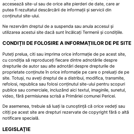
accesează site-ul sau de orice alte pierderi de date, care ar
putea fi rezultatul descărcării de informații și servicii din
conținutul site-ului.
Ne rezervăm dreptul de a suspenda sau anula accesul și
utilizarea acestui site dacă sunt încălcați Termenii și condițiile.
CONDIȚII DE FOLOSIRE A INFORMAȚIILOR DE PE SITE
Puteți prelua, citi sau imprima orice informație de pe acest site,
cu condiția să reproduceți fiecare dintre adnotările despre
drepturile de autor sau alte adnotări despre drepturile de
proprietate conținute în orice informație pe care o preluați de pe
site. Totuși, nu aveți dreptul de a distribui, modifica, transmite,
refolosi, republica sau folosi conținutul site-ului pentru scopuri
publice sau comerciale, incluzând aici textul, imaginile, sunetul,
video, fără permisiunea scrisă a Primăriei comunei Pericei.
De asemenea, trebuie să luați la cunoștință că orice vedeți sau
citiți pe acest site are drepturi rezervate de copyright fără o altă
notificare specială.
LEGISLAȚIE