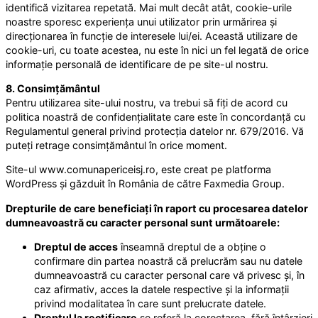
identifică vizitarea repetată. Mai mult decât atât, cookie-urile
noastre sporesc experiența unui utilizator prin urmărirea și
direcționarea în funcție de interesele lui/ei. Această utilizare de
cookie-uri, cu toate acestea, nu este în nici un fel legată de orice
informație personală de identificare de pe site-ul nostru.
8. Consimțământul
Pentru utilizarea site-ului nostru, va trebui să fiți de acord cu
politica noastră de confidențialitate care este în concordanță cu
Regulamentul general privind protecția datelor nr. 679/2016. Vă
puteți retrage consimțământul în orice moment.
Site-ul www.comunapericeisj.ro, este creat pe platforma
WordPress și găzduit în România de către Faxmedia Group.
Drepturile de care beneficiați în raport cu procesarea datelor
dumneavoastră cu caracter personal sunt următoarele:
Dreptul de acces
înseamnă dreptul de a obține o
confirmare din partea noastră că prelucrăm sau nu datele
dumneavoastră cu caracter personal care vă privesc și, în
caz afirmativ, acces la datele respective și la informații
privind modalitatea în care sunt prelucrate datele.
Dreptul la rectificare
se referă la corectarea, fără întârzieri