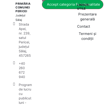
PRIMĂRIA
Accept categoria Funcționalitate
LINKURI
COMUNEI
UTILE
PERICEI
Prezentare
Județul
generală
Sălaj
Strada
Contact
Apei,
nr. 239,
Termeni și
satul
condiții
Pericei,
județul
Sălaj,
457265
+40
260
672
940
Program
de lucru
cu
publicul:
luni -