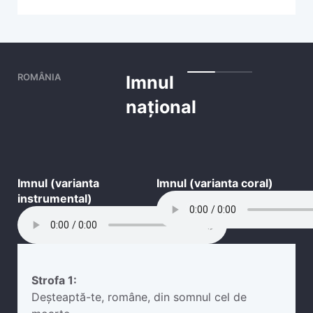
ROMÂNIA
Imnul
național
Imnul (varianta
Imnul (varianta coral)
instrumental)
Strofa 1:
Deșteaptă-te, române, din somnul cel de