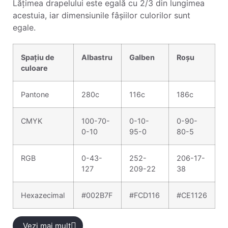
Lățimea drapelului este egală cu 2/3 din lungimea
acestuia, iar dimensiunile fâșiilor culorilor sunt
egale.
Spațiu de
Albastru
Galben
Roșu
culoare
Pantone
280c
116c
186c
CMYK
100-70-
0-10-
0-90-
0-10
95-0
80-5
RGB
0-43-
252-
206-17-
127
209-22
38
Hexazecimal
#002B7F
#FCD116
#CE1126
Vezi mai mult