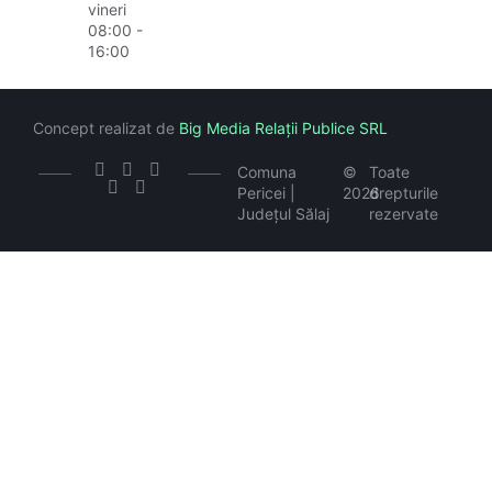
vineri
08:00 -
16:00
Concept realizat de
Big Media Relații Publice SRL
Comuna
©
Toate
Pericei |
2026
drepturile
Județul Sălaj
rezervate