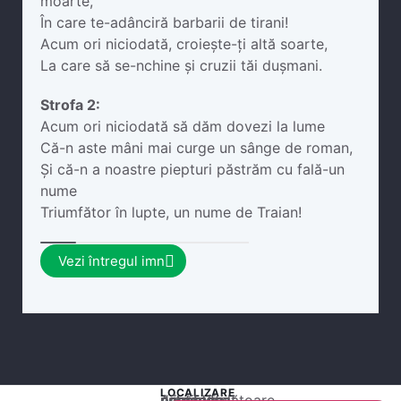
moarte,
În care te-adânciră barbarii de tirani!
Acum ori niciodată, croiește-ți altă soarte,
La care să se-nchine și cruzii tăi dușmani.
Strofa 2:
Acum ori niciodată să dăm dovezi la lume
Că-n aste mâni mai curge un sânge de roman,
Și că-n a noastre piepturi păstrăm cu fală-un
nume
Triumfător în lupte, un nume de Traian!
Vezi întregul imn
LOCALIZARE
Acest conținut este blocat până când acceptați categoria corespunzătoare de cookie-uri.