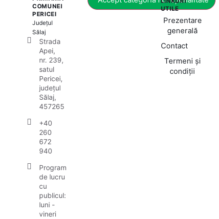
LINKURI
COMUNEI
UTILE
PERICEI
Prezentare
Județul
generală
Sălaj
Strada
Contact
Apei,
nr. 239,
Termeni și
satul
condiții
Pericei,
județul
Sălaj,
457265
+40
260
672
940
Program
de lucru
cu
publicul:
luni -
vineri