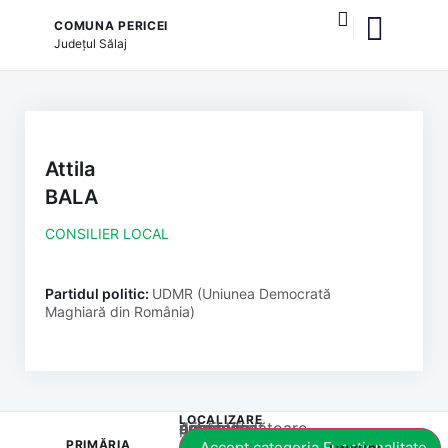
COMUNA PERICEI
Județul
Sălaj
și serviciile publice
Attila
BALA
CONSILIER LOCAL
Partidul politic:
UDMR (Uniunea Democrată
Maghiară din România)
LOCALIZARE
Acest conținut este blocat până când acceptați categoria corespunzătoare de cookie-uri.
PRIMĂRIA
Accept categoria Funcționalitate