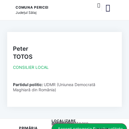
COMUNA PERICEI
Județul
Sălaj
și serviciile publice
Peter
TOTOS
CONSILIER LOCAL
Partidul politic:
UDMR (Uniunea Democrată
Maghiară din România)
LOCALIZARE
Acest conținut este blocat până când acceptați categoria corespunzătoare de cookie-uri.
PRIMĂRIA
Accept categoria Funcționalitate