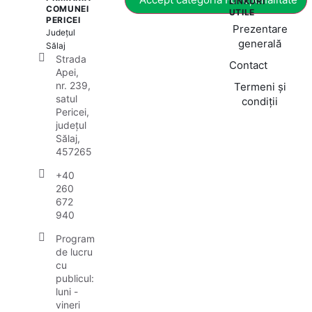
LINKURI
COMUNEI
UTILE
PERICEI
Prezentare
Județul
generală
Sălaj
Strada
Contact
Apei,
nr. 239,
Termeni și
satul
condiții
Pericei,
județul
Sălaj,
457265
+40
260
672
940
Program
de lucru
cu
publicul:
luni -
vineri