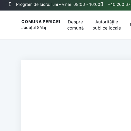
Program de lucru: luni - vineri 08:00 - 16:00
+40 260 67
Despre
Autoritățile
COMUNA PERICEI
Județul
Sălaj
comună
publice locale