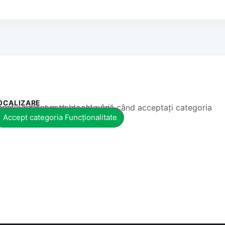
OCALIZARE
 conținut este blocat până când acceptați categoria corespunzătoare de cookie-uri.
Accept categoria Funcționalitate