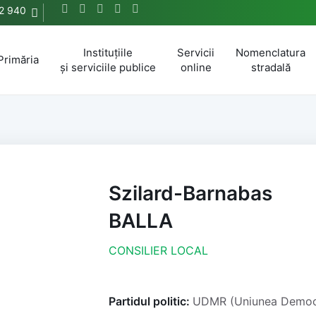
2 940
Instituțiile
Servicii
Nomenclatura
Primăria
și serviciile publice
online
stradală
Szilard-Barnabas
BALLA
CONSILIER LOCAL
Partidul politic:
UDMR (Uniunea Democr