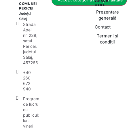
LINKURI
COMUNEI
UTILE
PERICEI
Prezentare
Județul
generală
Sălaj
Strada
Contact
Apei,
nr. 239,
Termeni și
satul
condiții
Pericei,
județul
Sălaj,
457265
+40
260
672
940
Program
de lucru
cu
publicul:
luni -
vineri