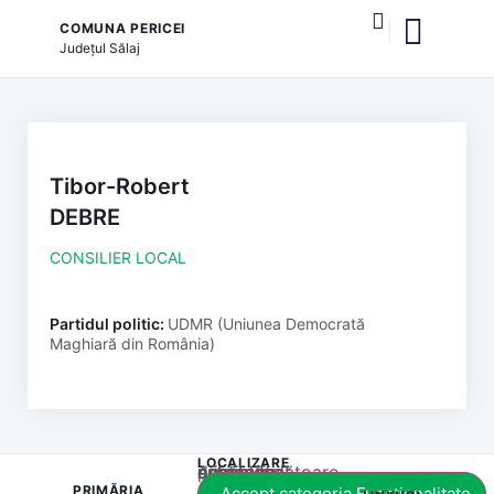
COMUNA PERICEI
Județul
Sălaj
și serviciile publice
Tibor-Robert
DEBRE
CONSILIER LOCAL
Partidul politic:
UDMR (Uniunea Democrată
Maghiară din România)
LOCALIZARE
Acest conținut este blocat până când acceptați categoria corespunzătoare de cookie-uri.
PRIMĂRIA
Accept categoria Funcționalitate