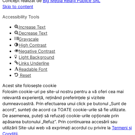
Concept realizat de
Big Media Relații Publice SRL
Skip to content
Accessibility Tools
Increase Text
Decrease Text
Grayscale
High Contrast
Negative Contrast
Light Background
Links Underline
Readable Font
Reset
Acest site folosește cookie
Folosim cookie-uri pe site-ul nostru pentru a vă oferi cea mai
relevantă experiență, reținând preferințele și vizitele
dumneavoastră. Prin efectuarea unui click pe butonul „Sunt de
acord”, sunteți de acord ca TOATE cookie-urile să fie utilizate.
De asemenea, puteți să refuzați cookie-urile opționale prin
apăsarea butonului „Refuz”. Prin continuarea accesării sau
utilizării Site-ului web vă exprimați acordul cu privire la
Termeni și
Condiții
.