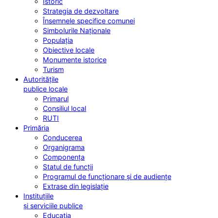
Istoric
Strategia de dezvoltare
Însemnele specifice comunei
Simbolurile Naționale
Populația
Obiective locale
Monumente istorice
Turism
Autoritățile
publice locale
Primarul
Consiliul local
RUTI
Primăria
Conducerea
Organigrama
Componența
Statul de funcții
Programul de funcționare și de audiențe
Extrase din legislație
Instituțiile
și serviciile publice
Educația