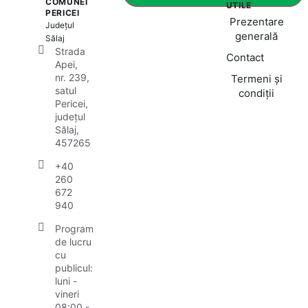
COMUNEI
UTILE
PERICEI
Prezentare
Județul
generală
Sălaj
Strada
Contact
Apei,
nr. 239,
Termeni și
satul
condiții
Pericei,
județul
Sălaj,
457265
+40
260
672
940
Program
de lucru
cu
publicul:
luni -
vineri
08:00 -