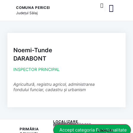
COMUNA PERICEI
Județul
Sălaj
și serviciile publice
Noemi-Tunde
DARABONT
INSPECTOR PRINCIPAL
Agricultură, registru agricol, administrarea
fondului funciar, cadastru și urbanism
LOCALIZARE
Acest conținut este blocat până când acceptați categoria corespunzătoare de cookie-uri.
PRIMĂRIA
Accept categoria Funcționalitate
LINKURI