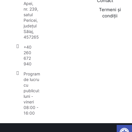
Contact
Apei,
nr. 239,
Termeni și
satul
condiții
Pericei,
județul
Sălaj,
457265
+40
260
672
940
Program
de lucru
cu
publicul:
luni -
vineri
08:00 -
16:00
Open