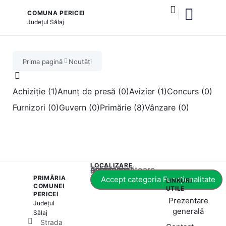
COMUNA PERICEI
Județul
Sălaj
și serviciile publice
Prima pagină
Noutăți
Achiziție (1)
Anunț de presă (0)
Avizier (1)
Concurs (0)
Furnizori (0)
Guvern (0)
Primărie (8)
Vânzare (0)
LOCALIZARE
Acest conținut este blocat până când acceptați categoria corespunzătoare de cookie-uri.
PRIMĂRIA
Accept categoria Funcționalitate
LINKURI
COMUNEI
UTILE
PERICEI
Prezentare
Județul
generală
Sălaj
Strada