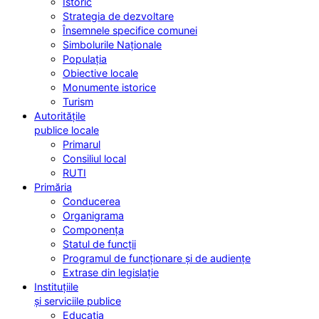
Istoric
Strategia de dezvoltare
Însemnele specifice comunei
Simbolurile Naționale
Populația
Obiective locale
Monumente istorice
Turism
Autoritățile
publice locale
Primarul
Consiliul local
RUTI
Primăria
Conducerea
Organigrama
Componența
Statul de funcții
Programul de funcționare și de audiențe
Extrase din legislație
Instituțiile
și serviciile publice
Educația