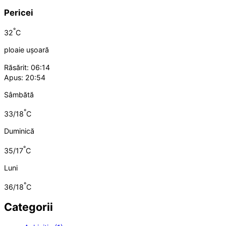
Pericei
°
32
C
ploaie ușoară
Răsărit: 06:14
Apus: 20:54
Sâmbătă
°
33/18
C
Duminică
°
35/17
C
Luni
°
36/18
C
Categorii